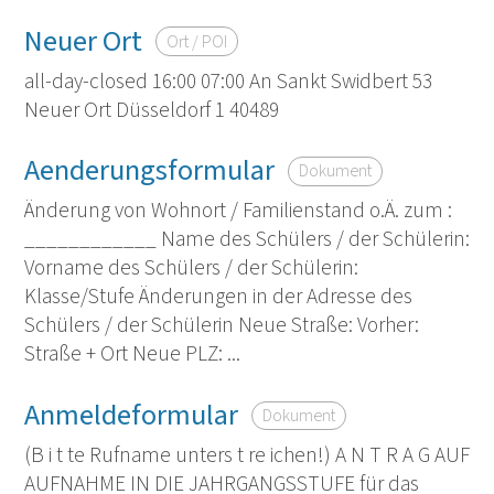
Neuer Ort
Ort / POI
all-day-closed 16:00 07:00 An Sankt Swidbert 53
Neuer Ort Düsseldorf 1 40489
Aenderungsformular
Dokument
Änderung von Wohnort / Familienstand o.Ä. zum :
____________ Name des Schülers / der Schülerin:
Vorname des Schülers / der Schülerin:
Klasse/Stufe Änderungen in der Adresse des
Schülers / der Schülerin Neue Straße: Vorher:
Straße + Ort Neue PLZ: ...
Anmeldeformular
Dokument
(B i t te Rufname unters t re ichen!) A N T R A G AUF
AUFNAHME IN DIE JAHRGANGSSTUFE für das