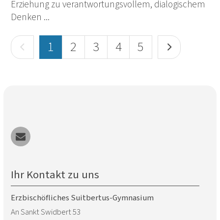
Erziehung zu verantwortungsvollem, dialogischem
Denken ...
Vorherige Seite
Nächste S
1
2
3
4
5
Ihr Kontakt zu uns
Erzbischöfliches Suitbertus-Gymnasium
An Sankt Swidbert 53