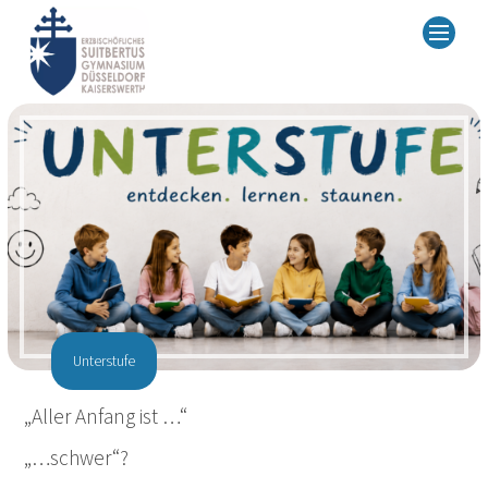
Unterstufe
„Aller Anfang ist …“
„…schwer“?