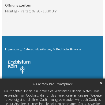
Öffnungszeiten
Montag - Freitag: 07:30 - 16:30 Uhr
Impressum
Datenschutzerklärung
Rechtliche Hinweise
✕
Wir achten Ihre Privatsphäre
Wir möchten Ihnen ein optimales Webseiten-Erlebnis bieten. Dazu
verwenden wir Cookies, die für das Funktionieren unserer Website
notwendig sind. Mit Ihrer Zustimmung verwenden wir auch Cookies,
die zur Anzeige externer Inhalte oder zu anonymen Statistikzwecken