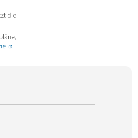
zt die
läne,
ne
.