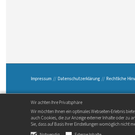
Impressum
Datenschutzerklärung
Rechtliche Hin
Wir achten Ihre Privatsphäre
Wir möchten Ihnen ein optimales Webseiten-Erlebnis biete
auch Cookies, die zur Anzeige externer Inhalte oder zu 
Sie, dass auf Basis Ihrer Einstellungen womöglich nicht me
Notwendig
Externe Inhalte